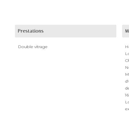
Prestations
M
Double vitrage
H
L
C
N
M
d'
de
1
L
ex