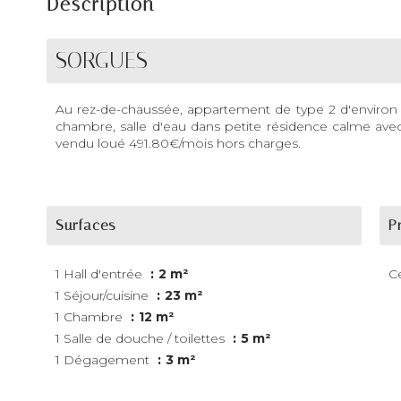
Description
SORGUES
Au rez-de-chaussée, appartement de type 2 d'environ 
chambre, salle d'eau dans petite résidence calme avec
vendu loué 491.80€/mois hors charges.
Surfaces
P
1 Hall d'entrée
2 m²
Ce
1 Séjour/cuisine
23 m²
1 Chambre
12 m²
1 Salle de douche / toilettes
5 m²
1 Dégagement
3 m²