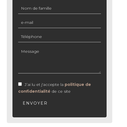
J’ai lu et j'accepte la
politique de
confidentialité
de ce site
ENVOYER