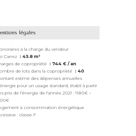
entions légales
onoraires à la charge du vendeur
oi Carrez
45.8 m²
harges de copropriété
744 € / an
ombre de lots dans la copropriété
40
ontant estimé des dépenses annuelles
énergie pour un usage standard, établi à partir
s prix de l'énergie de l'année 2021 : 1180€ ~
600€
ogement à consommation énergétique
cessive : classe F